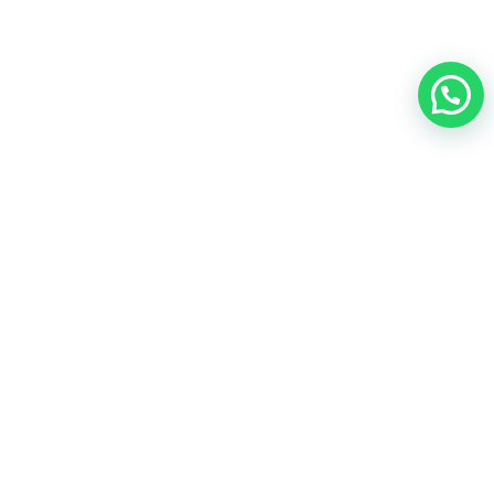
Descubre recuerdos horneados con dedicación,
ingredientes de calidad y ese
toque casero que solo
una abuela sabe dar
. Desde tortas tradicionales hasta
minipostres, todo lo que hacemos está pensado para
llevarte de regreso a esos
momentos que viven
en el corazón.