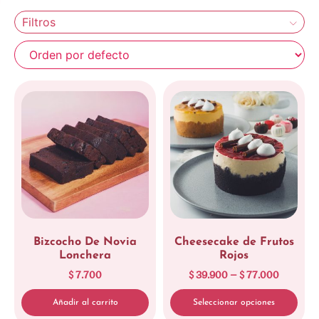
Filtros
Bizcocho De Novia
Cheesecake de Frutos
Lonchera
Rojos
$
7.700
$
39.900
–
$
77.000
Añadir al carrito
Seleccionar opciones