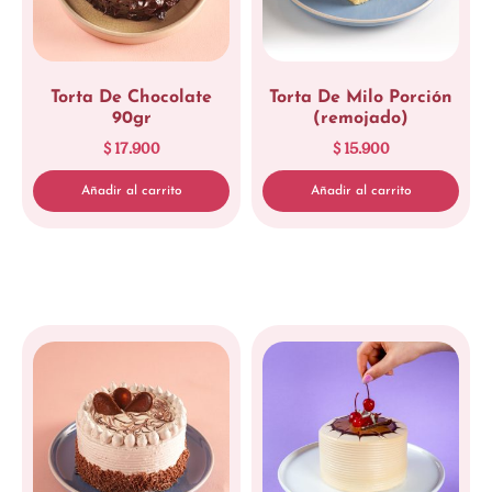
Torta De Chocolate
Torta De Milo Porción
90gr
(remojado)
$
17.900
$
15.900
Añadir al carrito
Añadir al carrito