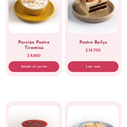
Porción Postre
Postre Beilys
Tiramisú
$
14.700
$
8.900
Añadir al carrito
Leer más