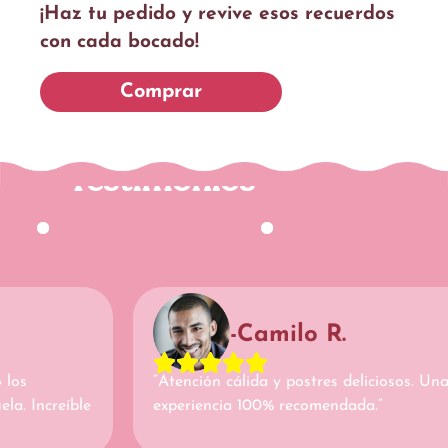
¡Haz tu pedido y revive esos recuerdos
con cada bocado!
Comprar
Testimonios
-Camilo R.
los
“Atención cálida y postres deliciosos. Una
a. Increíble
experiencia 100% recomendada.”