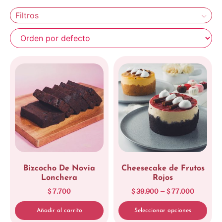
Filtros
Bizcocho De Novia
Cheesecake de Frutos
Lonchera
Rojos
$
7.700
$
39.900
–
$
77.000
Añadir al carrito
Seleccionar opciones