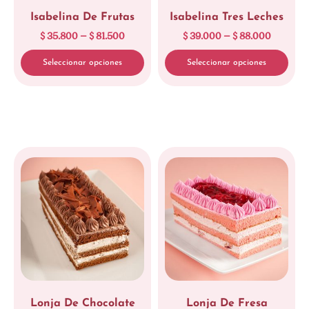
Isabelina De Frutas
Isabelina Tres Leches
$
35.800
–
$
81.500
$
39.000
–
$
88.000
Seleccionar opciones
Seleccionar opciones
Lonja De Chocolate
Lonja De Fresa