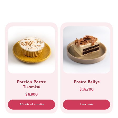
Porción Postre
Postre Beilys
Tiramisú
$
14.700
$
8.900
Añadir al carrito
Leer más