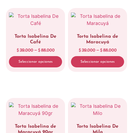
Torta Isabelina De
Torta Isabelina de
Café
Maracuyá
$
39.000
–
$
88.000
$
39.000
–
$
88.000
Limpiar
Limpiar
Seleccionar opciones
Seleccionar opciones
Torta Isabelina de
Torta Isabelina De
Maracuyá 90gr
Milo