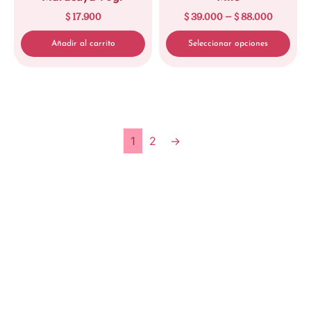
$
17.900
$
39.000
–
$
88.000
Limpiar
Limpiar
Añadir al carrito
Seleccionar opciones
1
2
→
Limpiar