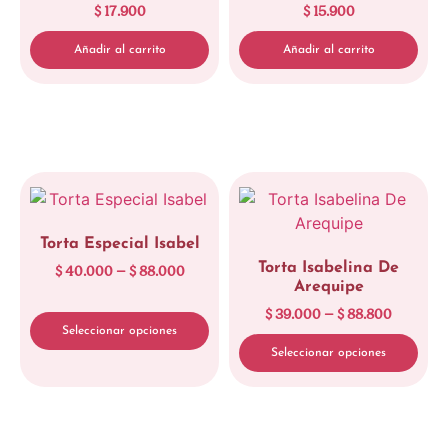
$
17.900
$
15.900
Limpiar
Añadir al carrito
Añadir al carrito
Torta Especial Isabel
Torta Isabelina De
$
40.000
–
$
88.000
Arequipe
$
39.000
–
$
88.800
Seleccionar opciones
Seleccionar opciones